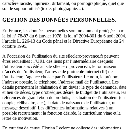
caractère raciste, injurieux, diffamant, ou pornographique, quel que
soit le support utilisé (texte, photographie…).
GESTION DES DONNÉES PERSONNELLES.
En France, les données personnelles sont notamment protégées par
la loi n° 78-87 du 6 janvier 1978, la loi n° 2004-801 du 6 août 2004,
l’article L. 226-13 du Code pénal et la Directive Européenne du 24
octobre 1995.
A l’occasion de l’utilisation du site sfleclerc-
provence
.fr peuvent
êtres recueillies : l’URL des liens par l’intermédiaire desquels
l’utilisateur a accédé au site sfleclerc-
provence
.fr, le fournisseur
d’accès de l’utilisateur, l’adresse de protocole Internet (IP) de
l’utilisateur, l’agence choisie par l’utilisateur. Le nom, le prénom,
l’adresse postale, le téléphone, l’adresse mail de l’utilisateur. Les
détails permettant la réalisation d’un devis : le type de demande, date
et lieu de décès, type d’obsèques désiré, le budget de l’utilisateur, les
références de granit et/ou de produits, la situation de l’utilisateur (en
couple, célibataire, etc.), la date de naissance de l’utilisateur, un
message descriptif. Les différentes informations relatives à un
possible recrutement : la fonction désirée, le curriculum vitae et la
lettre de motivation.
En tout état de cause, Florian Leclerc ne collecte des informations